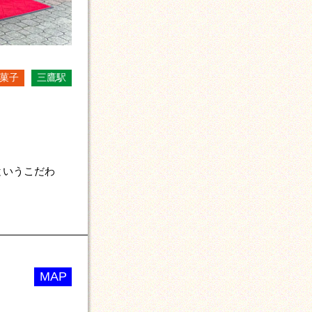
洋菓子
三鷹駅
というこだわ
MAP